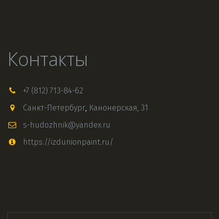
заведений всех типов, а также литературу по истории 
культуры.
Контакты
+7 (812) 713-84-62
Санкт-Петербург
,
Канонерская, 31
s-hudozhnik@yandex.ru
https://izdunionpaint.ru/
Напишите нам