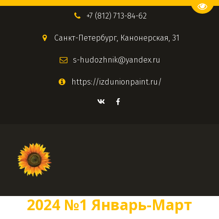
Пере
+7 (812) 713-84-62
Санкт-Петербург
,
Канонерская, 31
s-hudozhnik@yandex.ru
https://izdunionpaint.ru/
2024 №1 Январь-Март