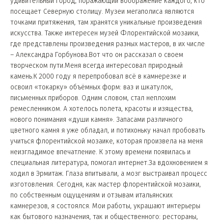
удивительный город, поражающий воображе­ние каждого, кто
посещает Северную столицу. Музеи мегаполиса являются
точками при­тяжения, там хранятся уникаль­ные произведения
искусства. Также интересен музей Фло­рентийской мозаики,
где пред­ставлены произведения разных мастеров, в их числе
– Алексан­дра Горбунова.Вот что он рас­сказал о своем
творческом пути.Меня всегда интересовал природный
камень.К 2000 году я перепробовал всё в камнерезке и
освоил «токарку» объёмных форм: ваз и шкатулок,
письменных приборов. Од­ним словом, стал неплохим
ремесленником. А хотелось полета, красоты и изящества,
нового понимания «души камня». Запасами различного
цветного камня я уже обладал, и потихоньку начал пробовать
учиться флорентийской мозаике, которая произвела на меня
неизгладимое впечатление. К этому време­ни появилась и
специальная литература, помогал интернет.За вдохновением я
ходил в Эрмитаж. Глаза впитывали, а мозг выстраивал процесс
изготовления. Сегодня, как мастер фло­рентийской мозаики,
по собственным ощущениям и отзывам итальянских
камнерезов, я состоялся. Мои работы, украшают интерьеры
как бытового назначения, так и общественного: рестораны,