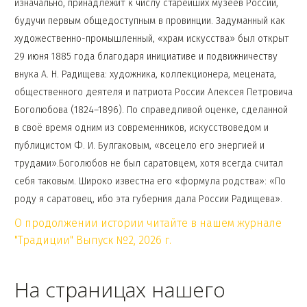
изначально, принадлежит к числу старейших музеев России,
будучи первым общедоступным в провинции. Задуманный как
художественно-промышленный, «храм искусства» был открыт
29 июня 1885 года благодаря инициативе и подвижничеству
внука А. Н. Радищева: художника, коллекционера, мецената,
общественного деятеля и патриота России Алексея Петровича
Боголюбова (1824–1896). По справедливой оценке, сделанной
в своё время одним из современников, искусствоведом и
публицистом Ф. И. Булгаковым, «всецело его энергией и
трудами».Боголюбов не был саратовцем, хотя всегда считал
себя таковым. Широко известна его «формула родства»: «По
роду я саратовец, ибо эта губерния дала России Радищева».
О продолжении истории читайте в нашем журнале
"Традиции" Выпуск №2, 2026 г.
На страницах нашего