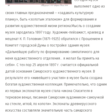
выполняет одно из
своих главных предназначений – «задавать культурную
планку», быть «золотым эталоном» для формирования и
развития художественной жизни региона.Мысль о создании
музея зародилась 1897 году. Художник-пейзажист, краевед и
меценат К. П. Головкин (1871–1925) обратился с Прошением в
Комитет городской Думы о постройке здания музея:
«Дальнейшую работу по формированию симпатичного для
меня художественного отделения… я желал бы принять на
себя». С тех пор 25 апреля 1897 г. считается официальной
датой основания Самарского художественного музея. В
результате его «живейшего участия» в музее была создана
богатая художественная коллекция. Примечательно, что одним
из первых экспонатов музея стала «икона Спасителя в
терновом венце, писанная Самарским художником-самоучкой
на стекле, иглой, по копоти». Экспонаты древнерусского
искусства составляли значительную часть самарского