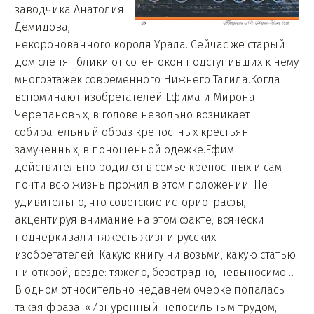
заводчика Анатолия
Демидова,
некоронованного короля Урала. Сейчас же старый
дом слепят блики от сотен окон подступивших к нему
многоэтажек современного Нижнего Тагила.Когда
вспоминают изобретателей Ефима и Мирона
Черепановых, в голове невольно возникает
собирательный образ крепостных крестьян –
замученных, в поношенной одежке.Ефим
действительно родился в семье крепостных и сам
почти всю жизнь прожил в этом положении. Не
удивительно, что советские историографы,
акцентируя внимание на этом факте, всячески
подчеркивали тяжесть жизни русских
изобретателей. Какую книгу ни возьми, какую статью
ни открой, везде: тяжело, безотрадно, невыносимо…
В одном относительно недавнем очерке попалась
такая фраза: «Изнуренный непосильным трудом,