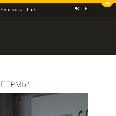
Пере
//izdunionpaint.ru/
"ПЕРМЬ"