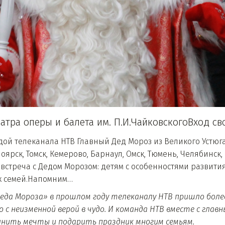
атра оперы и балета им. П.И.ЧайковскогоВход 
дой телеканала НТВ Главный Дед Мороз из Великого Устюг
ноярск, Томск, Кемерово, Барнаул, Омск, Тюмень, Челябинс
встреча с Дедом Морозом: детям с особенностями развития
ых семей.Напомним…
да Мороза» в прошлом году телеканалу НТВ пришло более 
но с неизменной верой в чудо. И команда НТВ вместе с гл
лнить мечты и подарить праздник многим семьям.