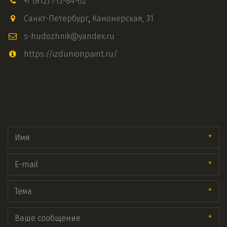
+7 (812) 713-84-62
Санкт-Петербург
,
Канонерская, 31
s-hudozhnik@yandex.ru
https://izdunionpaint.ru/
Заголовок
*
*
*
*