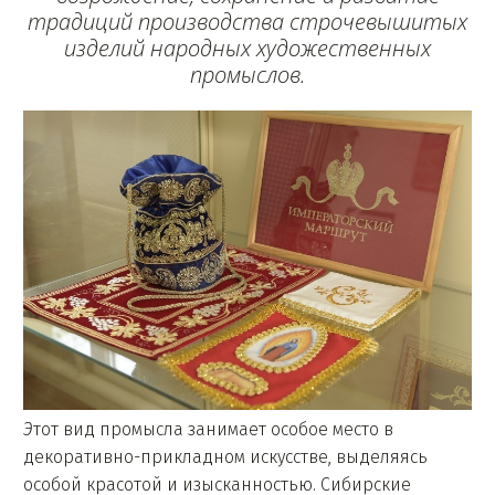
традиций производства строчевышитых
изделий народных художественных
промыслов.
Э
тот вид промысла занимает особое место в
декоративно-прикладном искусстве, выделяясь
особой красотой и изысканностью. Сибирские