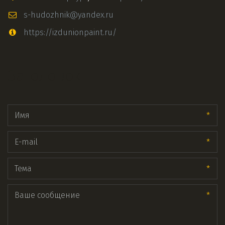
s-hudozhnik@yandex.ru
https://izdunionpaint.ru/
Заголовок
*
*
*
*