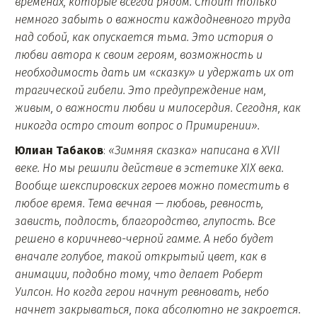
временах, которые всегда рядом. Стоит только
немного забыть о важности каждодневного труда
над собой, как опускается тьма. Это история о
любви автора к своим героям, возможность и
необходимость дать им «сказку» и удержать их от
трагической гибели. Это предупреждение нам,
живым, о важности любви и милосердия. Сегодня, как
никогда остро стоит вопрос о Примирении».
Юлиан Табаков
:
«Зимняя сказка» написана в XVII
веке. Но мы решили действие в эстетике XIX века.
Вообще шекспировских героев можно поместить в
любое время. Тема вечная — любовь, ревность,
зависть, подлость, благородство, глупость. Все
решено в коричнево-черной гамме. А небо будет
вначале голубое, такой открытый цвет, как в
анимации, подобно тому, что делает Роберт
Уилсон. Но когда герои начнут ревновать, небо
начнет закрываться, пока абсолютно не закроется.