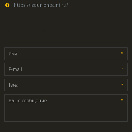
https://izdunionpaint.ru/
Заголовок
*
*
*
*